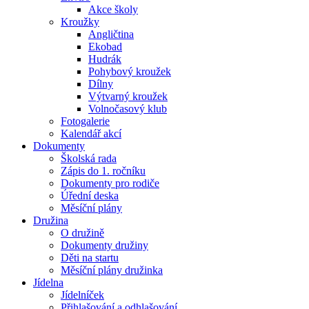
Akce školy
Kroužky
Angličtina
Ekobad
Hudrák
Pohybový kroužek
Dílny
Výtvarný kroužek
Volnočasový klub
Fotogalerie
Kalendář akcí
Dokumenty
Školská rada
Zápis do 1. ročníku
Dokumenty pro rodiče
Úřední deska
Měsíční plány
Družina
O družině
Dokumenty družiny
Děti na startu
Měsíční plány družinka
Jídelna
Jídelníček
Přihlašování a odhlašování