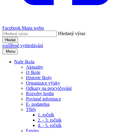
Facebook
Mapa webu
Hledaný výraz
Hledat
rozšířené vyhledávání
Menu
Naše škola
Aktuality
O škole
Historie školy
Organizace výuky
Odkazy na procvičování
Rozvrhy hodin
Povinné informace
E- podatelna
Třídy
1. ročník
2. - 3. ročník
4. - 5. ročník
Enviro