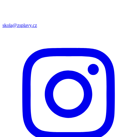
skola@zsplavy.cz