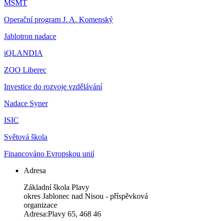
MŠMT
Operační program J. A. Komenský
Jablotron nadace
iQLANDIA
ZOO Liberec
Investice do rozvoje vzdělávání
Nadace Syner
ISIC
Světová škola
Financováno Evropskou unií
Adresa
Základní škola Plavy
okres Jablonec nad Nisou - příspěvková
organizace
Adresa:Plavy 65, 468 46