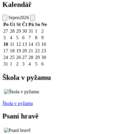
Kalendář
Srpen
2026
Po
Út
St
Čt
Pá
So
Ne
27
28
29
30
31
1
2
3
4
5
6
7
8
9
10
11
12
13
14
15
16
17
18
19
20
21
22
23
24
25
26
27
28
29
30
31
1
2
3
4
5
6
Škola v pyžamu
Škola v pyžamu
Psaní hravě