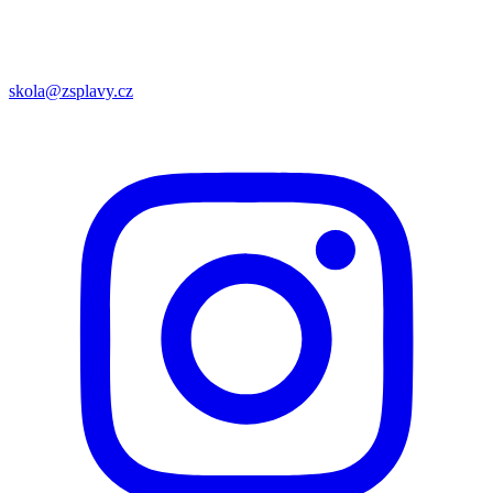
skola@zsplavy.cz