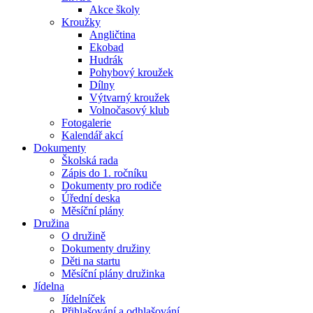
Akce školy
Kroužky
Angličtina
Ekobad
Hudrák
Pohybový kroužek
Dílny
Výtvarný kroužek
Volnočasový klub
Fotogalerie
Kalendář akcí
Dokumenty
Školská rada
Zápis do 1. ročníku
Dokumenty pro rodiče
Úřední deska
Měsíční plány
Družina
O družině
Dokumenty družiny
Děti na startu
Měsíční plány družinka
Jídelna
Jídelníček
Přihlašování a odhlašování