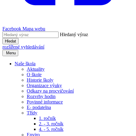
Facebook
Mapa webu
Hledaný výraz
Hledat
rozšířené vyhledávání
Menu
Naše škola
Aktuality
O škole
Historie školy
Organizace výuky
Odkazy na procvičování
Rozvrhy hodin
Povinné informace
E- podatelna
Třídy
1. ročník
2. - 3. ročník
4. - 5. ročník
Enviro