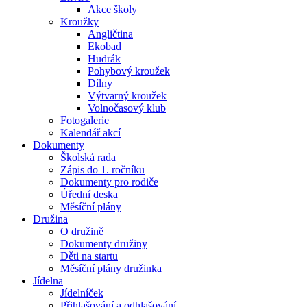
Akce školy
Kroužky
Angličtina
Ekobad
Hudrák
Pohybový kroužek
Dílny
Výtvarný kroužek
Volnočasový klub
Fotogalerie
Kalendář akcí
Dokumenty
Školská rada
Zápis do 1. ročníku
Dokumenty pro rodiče
Úřední deska
Měsíční plány
Družina
O družině
Dokumenty družiny
Děti na startu
Měsíční plány družinka
Jídelna
Jídelníček
Přihlašování a odhlašování