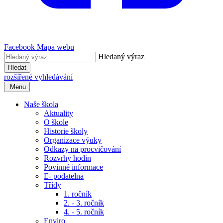
Facebook
Mapa webu
Hledaný výraz
Hledat
rozšířené vyhledávání
Menu
Naše škola
Aktuality
O škole
Historie školy
Organizace výuky
Odkazy na procvičování
Rozvrhy hodin
Povinné informace
E- podatelna
Třídy
1. ročník
2. - 3. ročník
4. - 5. ročník
Enviro