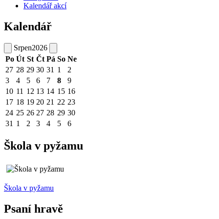
Kalendář akcí
Kalendář
Srpen
2026
Po
Út
St
Čt
Pá
So
Ne
27
28
29
30
31
1
2
3
4
5
6
7
8
9
10
11
12
13
14
15
16
17
18
19
20
21
22
23
24
25
26
27
28
29
30
31
1
2
3
4
5
6
Škola v pyžamu
Škola v pyžamu
Psaní hravě