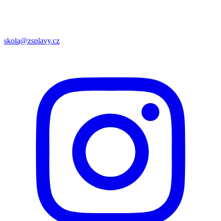
skola@zsplavy.cz