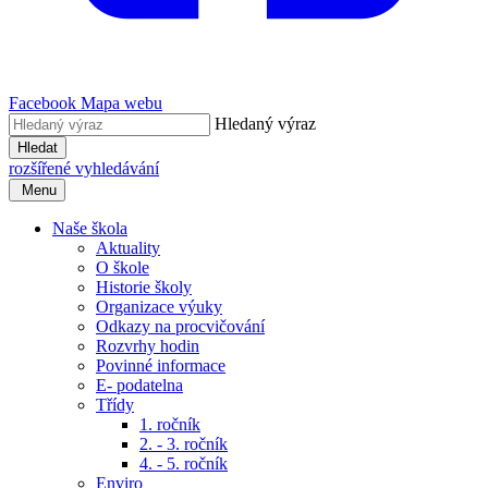
Facebook
Mapa webu
Hledaný výraz
Hledat
rozšířené vyhledávání
Menu
Naše škola
Aktuality
O škole
Historie školy
Organizace výuky
Odkazy na procvičování
Rozvrhy hodin
Povinné informace
E- podatelna
Třídy
1. ročník
2. - 3. ročník
4. - 5. ročník
Enviro