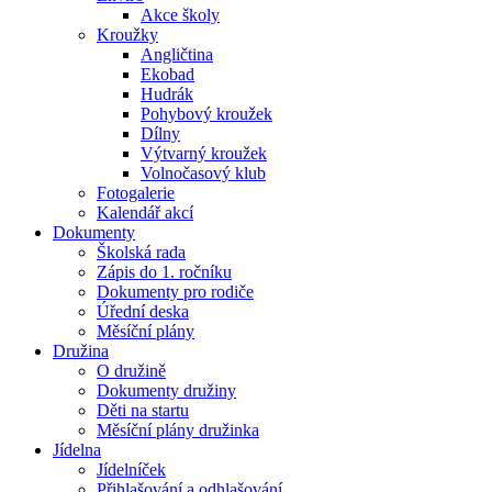
Akce školy
Kroužky
Angličtina
Ekobad
Hudrák
Pohybový kroužek
Dílny
Výtvarný kroužek
Volnočasový klub
Fotogalerie
Kalendář akcí
Dokumenty
Školská rada
Zápis do 1. ročníku
Dokumenty pro rodiče
Úřední deska
Měsíční plány
Družina
O družině
Dokumenty družiny
Děti na startu
Měsíční plány družinka
Jídelna
Jídelníček
Přihlašování a odhlašování