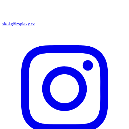
skola@zsplavy.cz