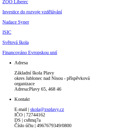
ZOO Liberec
Investice do rozvoje vzdělávání
Nadace Syner
ISIC
Světová škola
Financováno Evropskou unií
Adresa
Základní škola Plavy
okres Jablonec nad Nisou - příspěvková
organizace
Adresa:Plavy 65, 468 46
Kontakt
E-mail |
skola@zsplavy.cz
IČO | 72744162
DS | cs8mq7a
Číslo účtu | 4967679349/0800