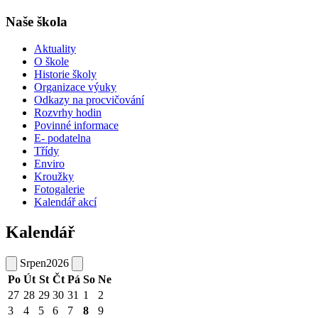
Naše škola
Aktuality
O škole
Historie školy
Organizace výuky
Odkazy na procvičování
Rozvrhy hodin
Povinné informace
E- podatelna
Třídy
Enviro
Kroužky
Fotogalerie
Kalendář akcí
Kalendář
Srpen
2026
Po
Út
St
Čt
Pá
So
Ne
27
28
29
30
31
1
2
3
4
5
6
7
8
9