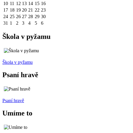
10
11
12
13
14
15
16
17
18
19
20
21
22
23
24
25
26
27
28
29
30
31
1
2
3
4
5
6
Škola v pyžamu
Škola v pyžamu
Psaní hravě
Psaní hravě
Umíme to