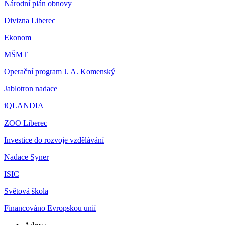
Národní plán obnovy
Divizna Liberec
Ekonom
MŠMT
Operační program J. A. Komenský
Jablotron nadace
iQLANDIA
ZOO Liberec
Investice do rozvoje vzdělávání
Nadace Syner
ISIC
Světová škola
Financováno Evropskou unií