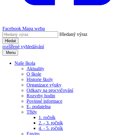
Facebook
Mapa webu
Hledaný výraz
Hledat
rozšířené vyhledávání
Menu
Naše škola
Aktuality
O škole
Historie školy
Organizace výuky
Odkazy na procvičování
Rozvrhy hodin
Povinné informace
E- podatelna
Třídy
1. ročník
2. - 3. ročník
4. - 5. ročník
Enviro