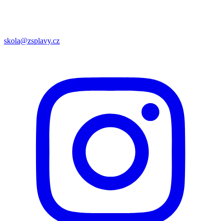
skola@zsplavy.cz