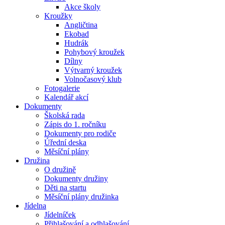
Akce školy
Kroužky
Angličtina
Ekobad
Hudrák
Pohybový kroužek
Dílny
Výtvarný kroužek
Volnočasový klub
Fotogalerie
Kalendář akcí
Dokumenty
Školská rada
Zápis do 1. ročníku
Dokumenty pro rodiče
Úřední deska
Měsíční plány
Družina
O družině
Dokumenty družiny
Děti na startu
Měsíční plány družinka
Jídelna
Jídelníček
Přihlašování a odhlašování