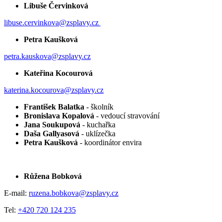
Libuše Červinková
libuse.cervinkova@zsplavy.cz
Petra Kaušková
petra.kauskova@zsplavy.cz
Kateřina Kocourová
katerina.kocourova@zsplavy.cz
František Balatka
- školník
Bronislava Kopalová
- vedoucí stravování
Jana Soukupová
- kuchařka
Daša Gallyasová
- uklízečka
Petra Kaušková
- koordinátor envira
Růžena Bobková
E-mail:
ruzena.bobkova@zsplavy.cz
Tel:
+420 720 124 235