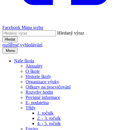
Facebook
Mapa webu
Hledaný výraz
Hledat
rozšířené vyhledávání
Menu
Naše škola
Aktuality
O škole
Historie školy
Organizace výuky
Odkazy na procvičování
Rozvrhy hodin
Povinné informace
E- podatelna
Třídy
1. ročník
2. - 3. ročník
4. - 5. ročník
Enviro