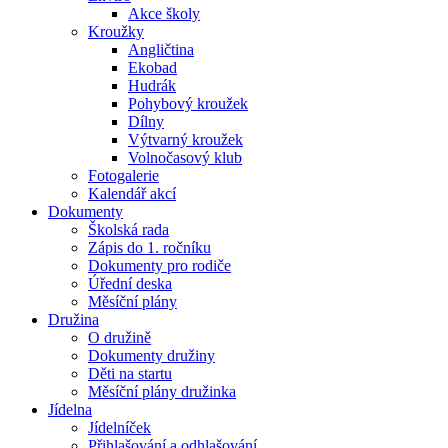
Akce školy
Kroužky
Angličtina
Ekobad
Hudrák
Pohybový kroužek
Dílny
Výtvarný kroužek
Volnočasový klub
Fotogalerie
Kalendář akcí
Dokumenty
Školská rada
Zápis do 1. ročníku
Dokumenty pro rodiče
Úřední deska
Měsíční plány
Družina
O družině
Dokumenty družiny
Děti na startu
Měsíční plány družinka
Jídelna
Jídelníček
Přihlašování a odhlašování