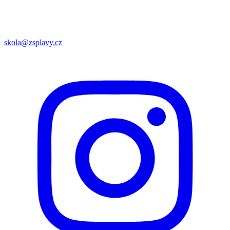
skola@zsplavy.cz