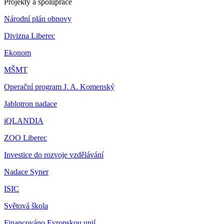
Projekty a spolupráce
Národní plán obnovy
Divizna Liberec
Ekonom
MŠMT
Operační program J. A. Komenský
Jablotron nadace
iQLANDIA
ZOO Liberec
Investice do rozvoje vzdělávání
Nadace Syner
ISIC
Světová škola
Financováno Evropskou unií