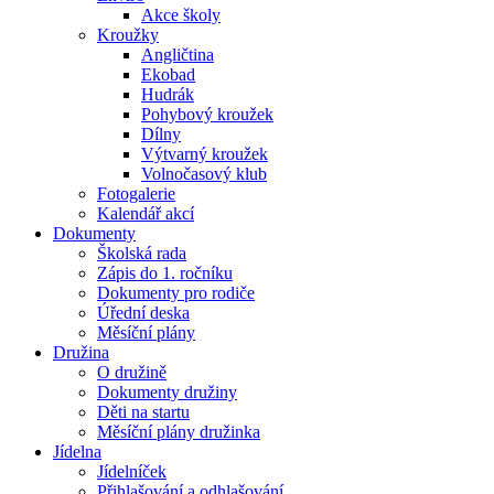
Akce školy
Kroužky
Angličtina
Ekobad
Hudrák
Pohybový kroužek
Dílny
Výtvarný kroužek
Volnočasový klub
Fotogalerie
Kalendář akcí
Dokumenty
Školská rada
Zápis do 1. ročníku
Dokumenty pro rodiče
Úřední deska
Měsíční plány
Družina
O družině
Dokumenty družiny
Děti na startu
Měsíční plány družinka
Jídelna
Jídelníček
Přihlašování a odhlašování