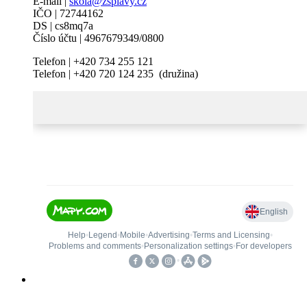
E-mail |
skola@zsplavy.cz
IČO | 72744162
DS | cs8mq7a
Číslo účtu | 4967679349/0800
Telefon | +420 734 255 121
Telefon | +420 720 124 235 (družina)