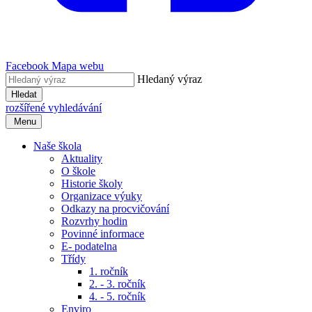
Facebook
Mapa webu
Hledaný výraz
Hledat
rozšířené vyhledávání
Menu
Naše škola
Aktuality
O škole
Historie školy
Organizace výuky
Odkazy na procvičování
Rozvrhy hodin
Povinné informace
E- podatelna
Třídy
1. ročník
2. - 3. ročník
4. - 5. ročník
Enviro