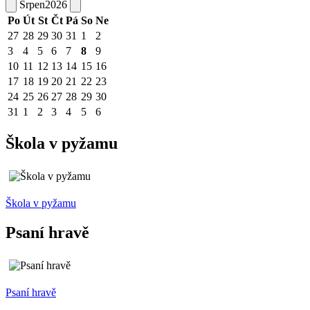
Srpen
2026
Po
Út
St
Čt
Pá
So
Ne
27
28
29
30
31
1
2
3
4
5
6
7
8
9
10
11
12
13
14
15
16
17
18
19
20
21
22
23
24
25
26
27
28
29
30
31
1
2
3
4
5
6
Škola v pyžamu
Škola v pyžamu
Psaní hravě
Psaní hravě