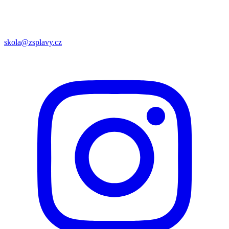
skola@zsplavy.cz