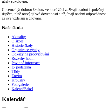
účely sokolovnu.
Chceme být dobrou školou, ve které žáci zažívají osobní i společný
úspěch, plně rozvíjejí své dovednosti a přijímají osobní odpovědnost
za své vzdělání a chování.
Naše škola
Aktuality
O škole
Historie školy
Organizace výuky
Odkazy na procvičování
Rozvrhy hodin
Povinné informace
E- podatelna
Třídy
Enviro
Kroužky
Fotogalerie
Kalendář akcí
Kalendář