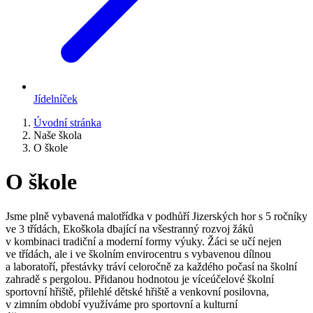
Jídelníček
Úvodní stránka
Naše škola
O škole
O škole
Jsme plně vybavená malotřídka v podhůří Jizerských hor s 5 ročníky
ve 3 třídách, Ekoškola dbající na všestranný rozvoj žáků
v kombinaci tradiční a moderní formy výuky. Žáci se učí nejen
ve třídách, ale i ve školním envirocentru s vybavenou dílnou
a laboratoří, přestávky tráví celoročně za každého počasí na školní
zahradě s pergolou. Přidanou hodnotou je víceúčelové školní
sportovní hřiště, přilehlé dětské hřiště a venkovní posilovna,
v zimním období využíváme pro sportovní a kulturní