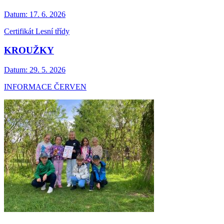
Datum:
17. 6. 2026
Certifikát Lesní třídy
KROUŽKY
Datum:
29. 5. 2026
INFORMACE ČERVEN