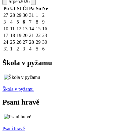
Srpen
2026
Po
Út
St
Čt
Pá
So
Ne
27
28
29
30
31
1
2
3
4
5
6
7
8
9
10
11
12
13
14
15
16
17
18
19
20
21
22
23
24
25
26
27
28
29
30
31
1
2
3
4
5
6
Škola v pyžamu
Škola v pyžamu
Psaní hravě
Psaní hravě