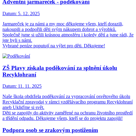
Adventní jarmareček - poděkování
Datum:
5. 12. 2025
Jarmareček je za námi a my moc děkujeme všem, kteří dorazili,
nakoupili a podpořili děti svým nákupem dobrot a výrobků.
Společně jsme si užili krásnou atmosféru i koledy dětí a jsme rádi, že
jste byli s námi.
Vybrané peníze poputují na výlet pro děti. Děkujeme!
ZŠ Plavy získala poděkování za splnění úkolu
Recyklohraní
Datum:
11. 11. 2025
Naše škola obdržela poděkování za vypracování osvětového úkolu
Recyklační zpravodaj v rámci vzdělávacího programu Recyklohraní
aneb Ukliďme si svět.
Děti se zapojily do aktivity zaměřené na ochranu životního prostředí
a třídění odpadu. Děkujeme všem, kteří se do projektu zapojili!
Podpora osob se zrakovým postižením