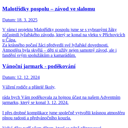
Malotřídky pospolu – závod ve slalomu
Datum:
18. 3. 2025
V rámci projektu Malotřídky pospolu jsme se s vybranými žáky
zúčastnili lyžařského závodu, který se konal na vleku v Příchovicích
u Čápa.
Za krásného počasí žáci předvedli své lyžařské dovednosti.
Atmosféra byla skvělá – děti si užily nejen samotný závod, ale i
fandění svým spolužákům a kamarádům.
Vánoční jarmark - poděkování
Datum:
12. 12. 2024
Vážení rodiče a přátelé školy,
ráda bych Vám poděkovala za hojnou účast na našem Adventním
jarmarku, který se konal 3. 12. 2024.
I přes drobné komplikace jsme společně vytvořili krásnou atmosféru
plnou radosti a předvánočního kouzla.