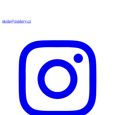
skola@zsplavy.cz