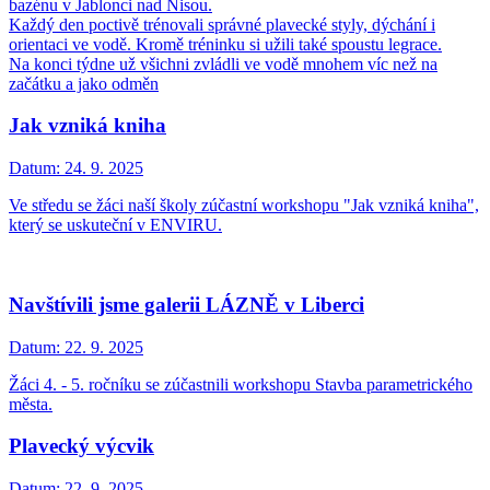
bazénu v Jablonci nad Nisou.
Každý den poctivě trénovali správné plavecké styly, dýchání i
orientaci ve vodě. Kromě tréninku si užili také spoustu legrace.
Na konci týdne už všichni zvládli ve vodě mnohem víc než na
začátku a jako odměn
Jak vzniká kniha
Datum:
24. 9. 2025
Ve středu se žáci naší školy zúčastní workshopu "Jak vzniká kniha",
který se uskuteční v ENVIRU.
Navštívili jsme galerii LÁZNĚ v Liberci
Datum:
22. 9. 2025
Žáci 4. - 5. ročníku se zúčastnili workshopu Stavba parametrického
města.
Plavecký výcvik
Datum:
22. 9. 2025