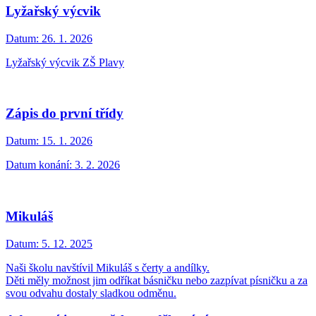
Lyžařský výcvik
Datum:
26. 1. 2026
Lyžařský výcvik ZŠ Plavy
Zápis do první třídy
Datum:
15. 1. 2026
Datum konání: 3. 2. 2026
Mikuláš
Datum:
5. 12. 2025
Naši školu navštívil Mikuláš s čerty a andílky.
Děti měly možnost jim odříkat básničku nebo zazpívat písničku a za
svou odvahu dostaly sladkou odměnu.