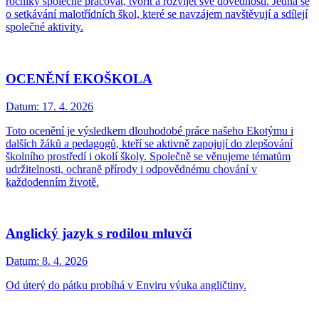
ročníky společně pracovat, tvořit a rozvíjet své dovednosti. Jedná se
o setkávání malotřídních škol, které se navzájem navštěvují a sdílejí
společné aktivity.
OCENĚNÍ EKOŠKOLA
Datum:
17. 4. 2026
Toto ocenění je výsledkem dlouhodobé práce našeho Ekotýmu i
dalších žáků a pedagogů, kteří se aktivně zapojují do zlepšování
školního prostředí i okolí školy. Společně se věnujeme tématům
udržitelnosti, ochraně přírody i odpovědnému chování v
každodenním životě.
Anglický jazyk s rodilou mluvčí
Datum:
8. 4. 2026
Od úterý do pátku probíhá v Enviru výuka angličtiny.