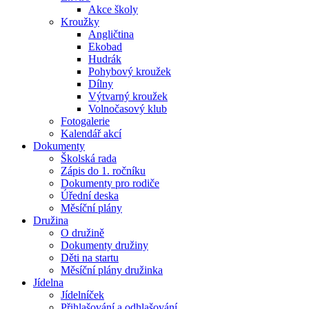
Akce školy
Kroužky
Angličtina
Ekobad
Hudrák
Pohybový kroužek
Dílny
Výtvarný kroužek
Volnočasový klub
Fotogalerie
Kalendář akcí
Dokumenty
Školská rada
Zápis do 1. ročníku
Dokumenty pro rodiče
Úřední deska
Měsíční plány
Družina
O družině
Dokumenty družiny
Děti na startu
Měsíční plány družinka
Jídelna
Jídelníček
Přihlašování a odhlašování