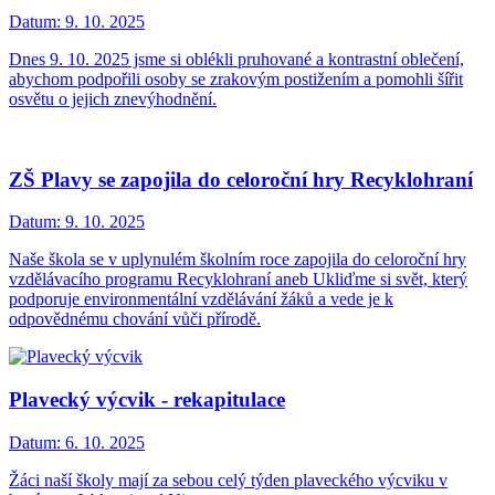
Datum:
9. 10. 2025
Dnes 9. 10. 2025 jsme si oblékli pruhované a kontrastní oblečení,
abychom podpořili osoby se zrakovým postižením a pomohli šířit
osvětu o jejich znevýhodnění.
ZŠ Plavy se zapojila do celoroční hry Recyklohraní
Datum:
9. 10. 2025
Naše škola se v uplynulém školním roce zapojila do celoroční hry
vzdělávacího programu Recyklohraní aneb Ukliďme si svět, který
podporuje environmentální vzdělávání žáků a vede je k
odpovědnému chování vůči přírodě.
Plavecký výcvik - rekapitulace
Datum:
6. 10. 2025
Žáci naší školy mají za sebou celý týden plaveckého výcviku v