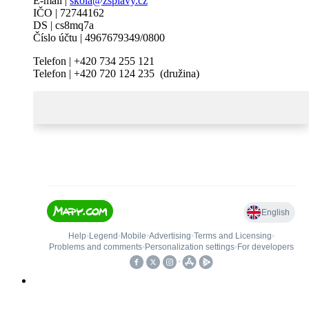
E-mail |
skola@zsplavy.cz
IČO | 72744162
DS | cs8mq7a
Číslo účtu | 4967679349/0800
Telefon | +420 734 255 121
Telefon | +420 720 124 235 (družina)