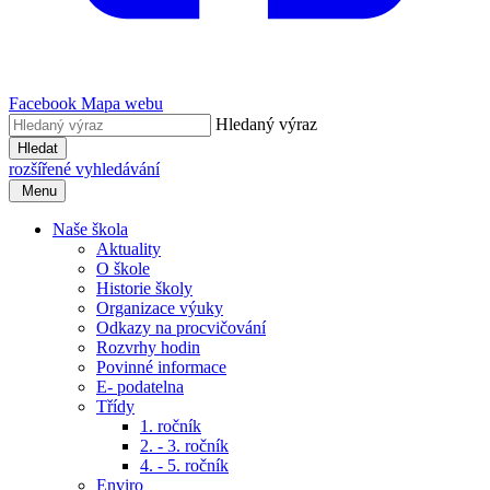
Facebook
Mapa webu
Hledaný výraz
Hledat
rozšířené vyhledávání
Menu
Naše škola
Aktuality
O škole
Historie školy
Organizace výuky
Odkazy na procvičování
Rozvrhy hodin
Povinné informace
E- podatelna
Třídy
1. ročník
2. - 3. ročník
4. - 5. ročník
Enviro