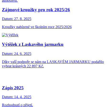
atmosféru.
Zájmové kroužky pro rok 2025/26
Datum:
27. 8. 2025
Kroužky nabízené ve školním roce 2025/2026
Výtěžek z Laskavého jarmarku
Datum:
24. 6. 2025
Díky vaší podpoře se nám na LASKAVÉM JARMARKU podařilo
vybrat krásných 22 897 Kč.
Zápis 2025
Datum:
14. 4. 2025
Rozhodnutí o přijetí.