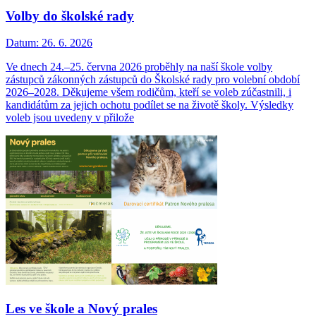
Volby do školské rady
Datum:
26. 6. 2026
Ve dnech 24.–25. června 2026 proběhly na naší škole volby
zástupců zákonných zástupců do Školské rady pro volební období
2026–2028. Děkujeme všem rodičům, kteří se voleb zúčastnili, i
kandidátům za jejich ochotu podílet se na životě školy. Výsledky
voleb jsou uvedeny v přilože
Les ve škole a Nový prales