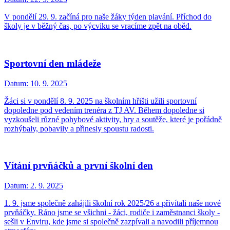
V pondělí 29. 9. začíná pro naše žáky týden plavání. Příchod do
školy je v běžný čas, po výcviku se vracíme zpět na oběd.
Sportovní den mládeže
Datum:
10. 9. 2025
Žáci si v pondělí 8. 9. 2025 na školním hřišti užili sportovní
dopoledne pod vedením trenéra z TJ AV. Během dopoledne si
vyzkoušeli různé pohybové aktivity, hry a soutěže, které je pořádně
rozhýbaly, pobavily a přinesly spoustu radosti.
Vítání prvňáčků a první školní den
Datum:
2. 9. 2025
1. 9. jsme společně zahájili školní rok 2025/26 a přivítali naše nové
prvňáčky. Ráno jsme se všichni - žáci, rodiče i zaměstnanci školy -
sešli v Enviru, kde jsme si společně zazpívali a navodili příjemnou