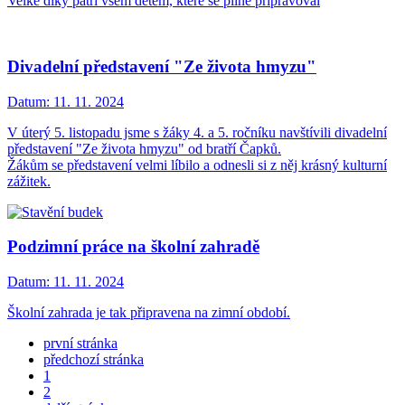
Velké díky patří všem dětem, které se pilně připravoval
Divadelní představení "Ze života hmyzu"
Datum:
11. 11. 2024
V úterý 5. listopadu jsme s žáky 4. a 5. ročníku navštívili divadelní
představení "Ze života hmyzu" od bratří Čapků.
Žákům se představení velmi líbilo a odnesli si z něj krásný kulturní
zážitek.
Podzimní práce na školní zahradě
Datum:
11. 11. 2024
Školní zahrada je tak připravena na zimní období.
první stránka
předchozí stránka
1
2