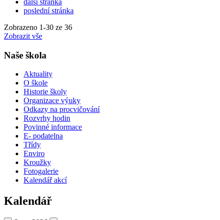
další stránka
poslední stránka
Zobrazeno
1
-
30
ze 36
Zobrazit vše
Naše škola
Aktuality
O škole
Historie školy
Organizace výuky
Odkazy na procvičování
Rozvrhy hodin
Povinné informace
E- podatelna
Třídy
Enviro
Kroužky
Fotogalerie
Kalendář akcí
Kalendář