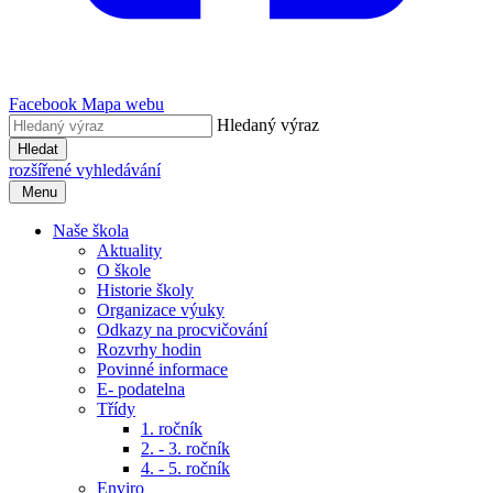
Facebook
Mapa webu
Hledaný výraz
Hledat
rozšířené vyhledávání
Menu
Naše škola
Aktuality
O škole
Historie školy
Organizace výuky
Odkazy na procvičování
Rozvrhy hodin
Povinné informace
E- podatelna
Třídy
1. ročník
2. - 3. ročník
4. - 5. ročník
Enviro