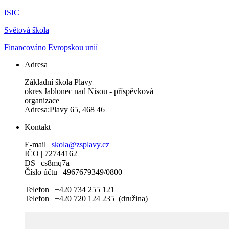
ISIC
Světová škola
Financováno Evropskou unií
Adresa
Základní škola Plavy
okres Jablonec nad Nisou - příspěvková
organizace
Adresa:Plavy 65, 468 46
Kontakt
E-mail |
skola@zsplavy.cz
IČO | 72744162
DS | cs8mq7a
Číslo účtu | 4967679349/0800
Telefon | +420 734 255 121
Telefon | +420 720 124 235 (družina)