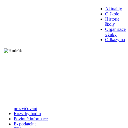
Aktuality
O škole
Historie
školy
Organizace
výuky
Odkazy na
procvičování
Rozvrhy hodin
Povinné informace
E- podatelna