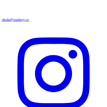
skola@zsplavy.cz