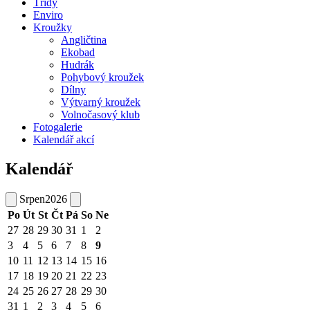
Třídy
Enviro
Kroužky
Angličtina
Ekobad
Hudrák
Pohybový kroužek
Dílny
Výtvarný kroužek
Volnočasový klub
Fotogalerie
Kalendář akcí
Kalendář
Srpen
2026
Po
Út
St
Čt
Pá
So
Ne
27
28
29
30
31
1
2
3
4
5
6
7
8
9
10
11
12
13
14
15
16
17
18
19
20
21
22
23
24
25
26
27
28
29
30
31
1
2
3
4
5
6