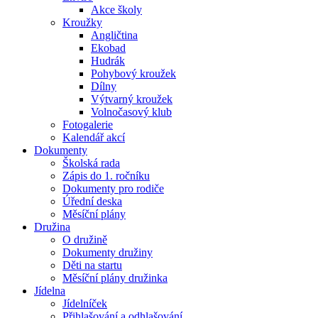
Akce školy
Kroužky
Angličtina
Ekobad
Hudrák
Pohybový kroužek
Dílny
Výtvarný kroužek
Volnočasový klub
Fotogalerie
Kalendář akcí
Dokumenty
Školská rada
Zápis do 1. ročníku
Dokumenty pro rodiče
Úřední deska
Měsíční plány
Družina
O družině
Dokumenty družiny
Děti na startu
Měsíční plány družinka
Jídelna
Jídelníček
Přihlašování a odhlašování