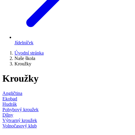
Jídelníček
Úvodní stránka
Naše škola
Kroužky
Kroužky
Angličtina
Ekobad
Hudrák
Pohybový kroužek
Dílny
Výtvarný kroužek
Volnočasový klub