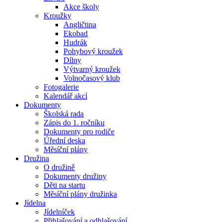
Akce školy
Kroužky
Angličtina
Ekobad
Hudrák
Pohybový kroužek
Dílny
Výtvarný kroužek
Volnočasový klub
Fotogalerie
Kalendář akcí
Dokumenty
Školská rada
Zápis do 1. ročníku
Dokumenty pro rodiče
Úřední deska
Měsíční plány
Družina
O družině
Dokumenty družiny
Děti na startu
Měsíční plány družinka
Jídelna
Jídelníček
Přihlašování a odhlašování