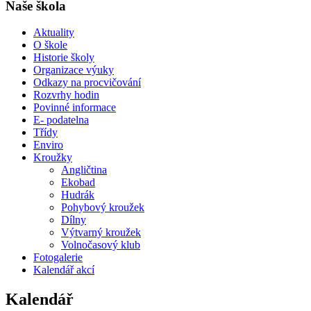
Naše škola
Aktuality
O škole
Historie školy
Organizace výuky
Odkazy na procvičování
Rozvrhy hodin
Povinné informace
E- podatelna
Třídy
Enviro
Kroužky
Angličtina
Ekobad
Hudrák
Pohybový kroužek
Dílny
Výtvarný kroužek
Volnočasový klub
Fotogalerie
Kalendář akcí
Kalendář