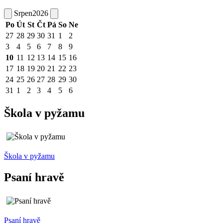
Srpen
2026
Po
Út
St
Čt
Pá
So
Ne
27
28
29
30
31
1
2
3
4
5
6
7
8
9
10
11
12
13
14
15
16
17
18
19
20
21
22
23
24
25
26
27
28
29
30
31
1
2
3
4
5
6
Škola v pyžamu
Škola v pyžamu
Psaní hravě
Psaní hravě