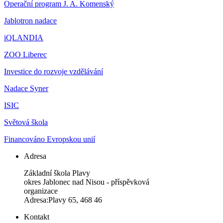
Operační program J. A. Komenský
Jablotron nadace
iQLANDIA
ZOO Liberec
Investice do rozvoje vzdělávání
Nadace Syner
ISIC
Světová škola
Financováno Evropskou unií
Adresa
Základní škola Plavy
okres Jablonec nad Nisou - příspěvková
organizace
Adresa:Plavy 65, 468 46
Kontakt