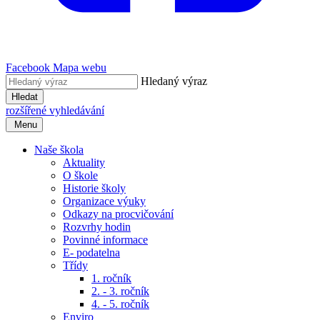
Facebook
Mapa webu
Hledaný výraz
Hledat
rozšířené vyhledávání
Menu
Naše škola
Aktuality
O škole
Historie školy
Organizace výuky
Odkazy na procvičování
Rozvrhy hodin
Povinné informace
E- podatelna
Třídy
1. ročník
2. - 3. ročník
4. - 5. ročník
Enviro