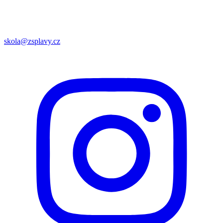
skola@zsplavy.cz