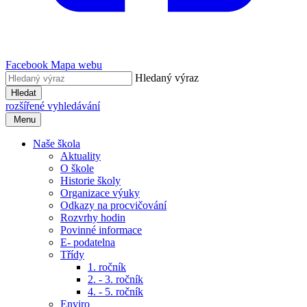
Facebook
Mapa webu
Hledaný výraz
Hledat
rozšířené vyhledávání
Menu
Naše škola
Aktuality
O škole
Historie školy
Organizace výuky
Odkazy na procvičování
Rozvrhy hodin
Povinné informace
E- podatelna
Třídy
1. ročník
2. - 3. ročník
4. - 5. ročník
Enviro