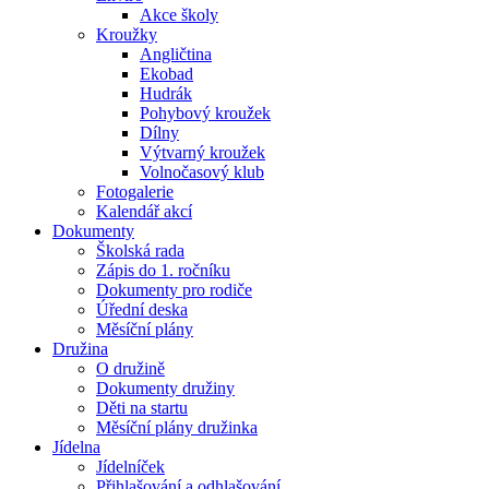
Akce školy
Kroužky
Angličtina
Ekobad
Hudrák
Pohybový kroužek
Dílny
Výtvarný kroužek
Volnočasový klub
Fotogalerie
Kalendář akcí
Dokumenty
Školská rada
Zápis do 1. ročníku
Dokumenty pro rodiče
Úřední deska
Měsíční plány
Družina
O družině
Dokumenty družiny
Děti na startu
Měsíční plány družinka
Jídelna
Jídelníček
Přihlašování a odhlašování