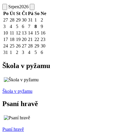
Srpen
2026
Po
Út
St
Čt
Pá
So
Ne
27
28
29
30
31
1
2
3
4
5
6
7
8
9
10
11
12
13
14
15
16
17
18
19
20
21
22
23
24
25
26
27
28
29
30
31
1
2
3
4
5
6
Škola v pyžamu
Škola v pyžamu
Psaní hravě
Psaní hravě