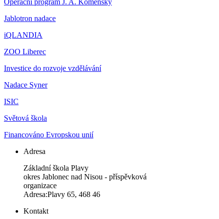
Operační program J. A. Komenský
Jablotron nadace
iQLANDIA
ZOO Liberec
Investice do rozvoje vzdělávání
Nadace Syner
ISIC
Světová škola
Financováno Evropskou unií
Adresa
Základní škola Plavy
okres Jablonec nad Nisou - příspěvková
organizace
Adresa:Plavy 65, 468 46
Kontakt