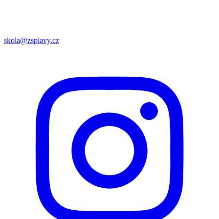
skola@zsplavy.cz