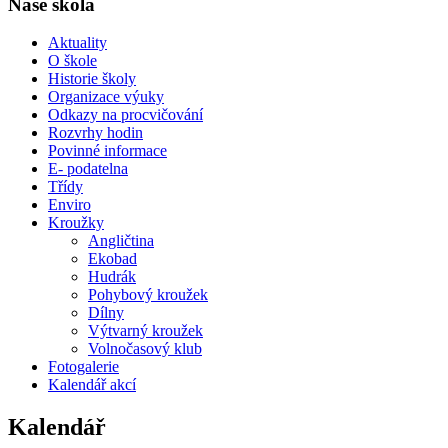
Naše škola
Aktuality
O škole
Historie školy
Organizace výuky
Odkazy na procvičování
Rozvrhy hodin
Povinné informace
E- podatelna
Třídy
Enviro
Kroužky
Angličtina
Ekobad
Hudrák
Pohybový kroužek
Dílny
Výtvarný kroužek
Volnočasový klub
Fotogalerie
Kalendář akcí
Kalendář