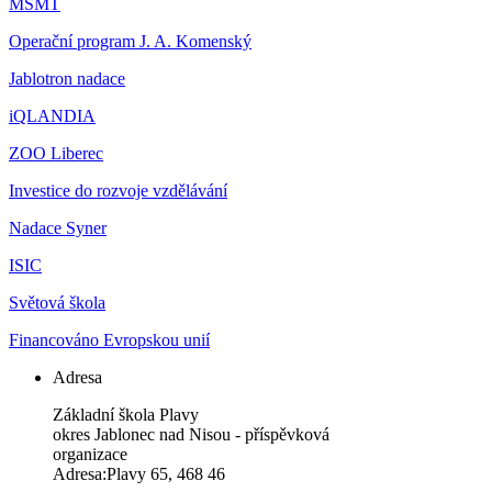
MŠMT
Operační program J. A. Komenský
Jablotron nadace
iQLANDIA
ZOO Liberec
Investice do rozvoje vzdělávání
Nadace Syner
ISIC
Světová škola
Financováno Evropskou unií
Adresa
Základní škola Plavy
okres Jablonec nad Nisou - příspěvková
organizace
Adresa:Plavy 65, 468 46