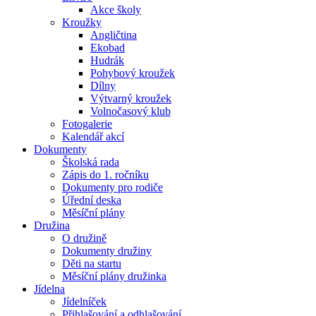
Akce školy
Kroužky
Angličtina
Ekobad
Hudrák
Pohybový kroužek
Dílny
Výtvarný kroužek
Volnočasový klub
Fotogalerie
Kalendář akcí
Dokumenty
Školská rada
Zápis do 1. ročníku
Dokumenty pro rodiče
Úřední deska
Měsíční plány
Družina
O družině
Dokumenty družiny
Děti na startu
Měsíční plány družinka
Jídelna
Jídelníček
Přihlašování a odhlašování