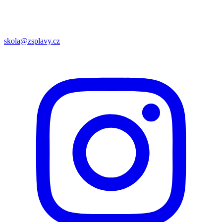
skola@zsplavy.cz