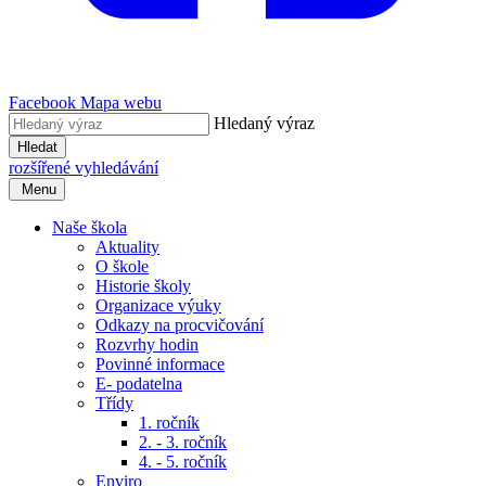
Facebook
Mapa webu
Hledaný výraz
Hledat
rozšířené vyhledávání
Menu
Naše škola
Aktuality
O škole
Historie školy
Organizace výuky
Odkazy na procvičování
Rozvrhy hodin
Povinné informace
E- podatelna
Třídy
1. ročník
2. - 3. ročník
4. - 5. ročník
Enviro