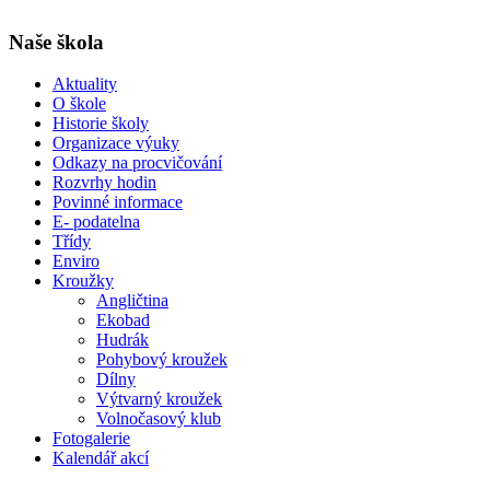
Naše škola
Aktuality
O škole
Historie školy
Organizace výuky
Odkazy na procvičování
Rozvrhy hodin
Povinné informace
E- podatelna
Třídy
Enviro
Kroužky
Angličtina
Ekobad
Hudrák
Pohybový kroužek
Dílny
Výtvarný kroužek
Volnočasový klub
Fotogalerie
Kalendář akcí