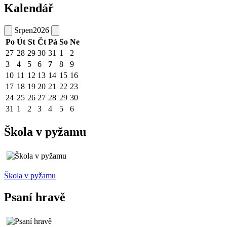
Kalendář
Srpen
2026
Po
Út
St
Čt
Pá
So
Ne
27
28
29
30
31
1
2
3
4
5
6
7
8
9
10
11
12
13
14
15
16
17
18
19
20
21
22
23
24
25
26
27
28
29
30
31
1
2
3
4
5
6
Škola v pyžamu
Škola v pyžamu
Psaní hravě