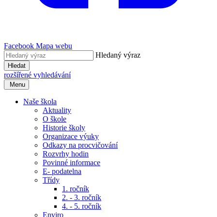
Facebook
Mapa webu
Hledaný výraz
Hledat
rozšířené vyhledávání
Menu
Naše škola
Aktuality
O škole
Historie školy
Organizace výuky
Odkazy na procvičování
Rozvrhy hodin
Povinné informace
E- podatelna
Třídy
1. ročník
2. - 3. ročník
4. - 5. ročník
Enviro