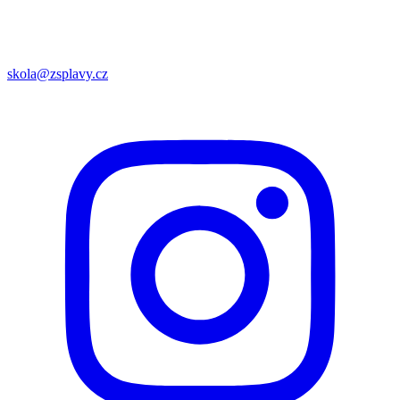
skola@zsplavy.cz