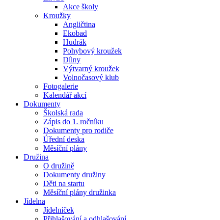
Akce školy
Kroužky
Angličtina
Ekobad
Hudrák
Pohybový kroužek
Dílny
Výtvarný kroužek
Volnočasový klub
Fotogalerie
Kalendář akcí
Dokumenty
Školská rada
Zápis do 1. ročníku
Dokumenty pro rodiče
Úřední deska
Měsíční plány
Družina
O družině
Dokumenty družiny
Děti na startu
Měsíční plány družinka
Jídelna
Jídelníček
Přihlašování a odhlašování