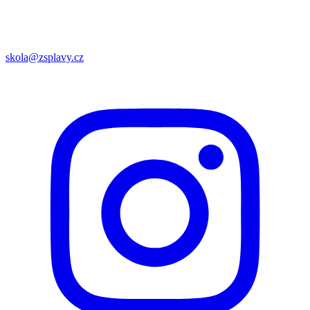
skola@zsplavy.cz