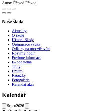
Autor:
Převod Převod
Naše škola
Aktuality
O škole
Historie školy
Organizace výuky
Odkazy na procvičování
Rozvrhy hodin
Povinné informace
E- podatelna
Třídy
Enviro
Kroužky
Fotogalerie
Kalendář akcí
Kalendář
Srpen
2026