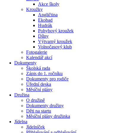
Akce školy
Kroužky
Angličtina
Ekobad
Hudrák
Pohybový kroužek
Dílny
Výtvarný kroužek
Volnočasový klub
Fotogalerie
Kalendář akcí
Dokumenty
Školská rada
Zápis do 1. ročníku
Dokumenty pro rodiče
Úřední deska
Měsíční plány
Družina
O družině
Dokumenty družiny
Děti na startu
Měsíční plány družinka
Jídelna
Jídelníček
Přihlašování a odhlašování