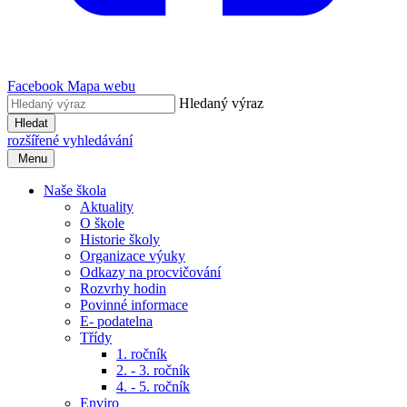
Facebook
Mapa webu
Hledaný výraz
Hledat
rozšířené vyhledávání
Menu
Naše škola
Aktuality
O škole
Historie školy
Organizace výuky
Odkazy na procvičování
Rozvrhy hodin
Povinné informace
E- podatelna
Třídy
1. ročník
2. - 3. ročník
4. - 5. ročník
Enviro