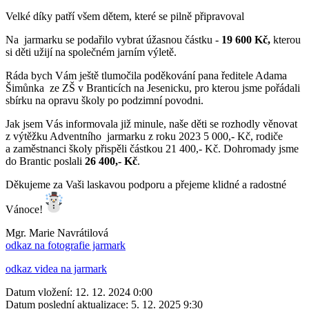
Velké díky patří všem dětem, které se pilně připravoval
Na jarmarku se podařilo vybrat úžasnou částku -
19 600 Kč,
kterou
si děti užijí na společném jarním výletě.
Ráda bych Vám ještě tlumočila poděkování pana ředitele Adama
Šimůnka ze ZŠ v Branticích na Jesenicku, pro kterou jsme pořádali
sbírku na opravu školy po podzimní povodni.
Jak jsem Vás informovala již minule, naše děti se rozhodly věnovat
z výtěžku Adventního jarmarku z roku 2023 5 000,- Kč, rodiče
a zaměstnanci školy přispěli částkou 21 400,- Kč. Dohromady jsme
do Brantic poslali
26 400,- Kč
.
Děkujeme za Vaši laskavou podporu a přejeme klidné a radostné
Vánoce!
Mgr. Marie Navrátilová
odkaz na fotografie jarmark
odkaz videa na jarmark
Datum vložení:
12. 12. 2024 0:00
Datum poslední aktualizace:
5. 12. 2025 9:30