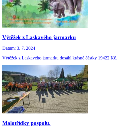
Výtěžek z Laskavého jarmarku
Datum:
3. 7. 2024
Výtěžek z Laskavého jarmarku dosáhl krásné částky 19422 Kč.
Malotřídky pospolu.