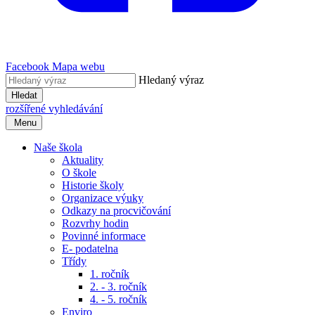
Facebook
Mapa webu
Hledaný výraz
Hledat
rozšířené vyhledávání
Menu
Naše škola
Aktuality
O škole
Historie školy
Organizace výuky
Odkazy na procvičování
Rozvrhy hodin
Povinné informace
E- podatelna
Třídy
1. ročník
2. - 3. ročník
4. - 5. ročník
Enviro