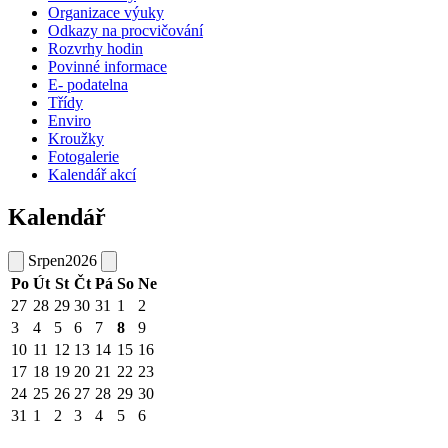
Organizace výuky
Odkazy na procvičování
Rozvrhy hodin
Povinné informace
E- podatelna
Třídy
Enviro
Kroužky
Fotogalerie
Kalendář akcí
Kalendář
Srpen
2026
Po
Út
St
Čt
Pá
So
Ne
27
28
29
30
31
1
2
3
4
5
6
7
8
9
10
11
12
13
14
15
16
17
18
19
20
21
22
23
24
25
26
27
28
29
30
31
1
2
3
4
5
6