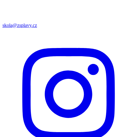
skola@zsplavy.cz