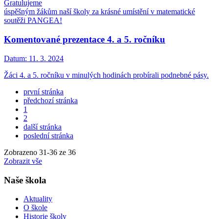
Gratulujeme
úspěšným žákům naší školy za krásné umístění v matematické
soutěži PANGEA!
Komentované prezentace 4. a 5. ročníku
Datum:
11. 3. 2024
Žáci 4. a 5. ročníku v minulých hodinách probírali podnebné pásy.
první stránka
předchozí stránka
1
2
další stránka
poslední stránka
Zobrazeno
31
-
36
ze 36
Zobrazit vše
Naše škola
Aktuality
O škole
Historie školy