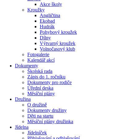
Akce školy
Kroužky
Angličtina
Ekobad
Hudrák
Pohybový kroužek
Dílny
Výtvarný kroužek
Volnočasový klub
Fotogalerie
Kalendář akcí
Dokumenty
Školská rada
Zápis do 1. ročníku
Dokumenty pro rodiče
Úřední deska
Měsíční plány
Družina
O družině
Dokumenty družiny
Děti na startu
Měsíční plány družinka
Jídelna
Jídelníček
Přihlašování a odhlašování